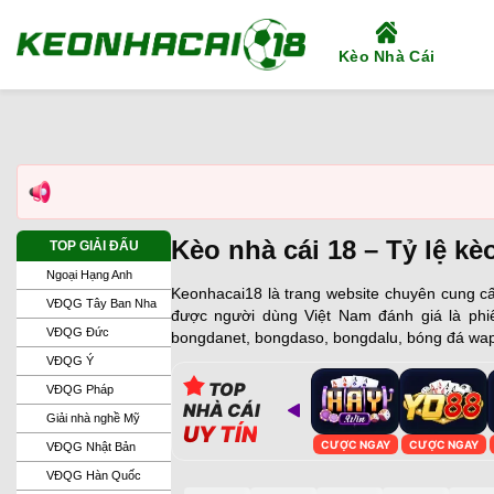
Bỏ
qua
Kèo Nhà Cái
nội
dung
Kèo nhà cái 18 – Tỷ lệ k
TOP GIẢI ĐẤU
Ngoại Hạng Anh
Keonhacai18 là trang website chuyên cung cấ
VĐQG Tây Ban Nha
được người dùng Việt Nam đánh giá là phiê
VĐQG Đức
bongdanet, bongdaso, bongdalu, bóng đá wap,
VĐQG Ý
TOP
VĐQG Pháp
NHÀ CÁI
Giải nhà nghề Mỹ
UY TÍN
CƯỢC NGAY
CƯỢC NGAY
VĐQG Nhật Bản
VĐQG Hàn Quốc