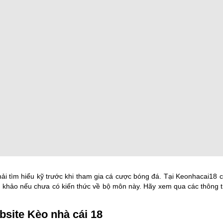
hải tìm hiểu kỹ trước khi tham gia cá cược bóng đá. Tại Keonhacai18 c
 khảo nếu chưa có kiến thức về bộ môn này. Hãy xem qua các thông ti
ebsite Kèo nhà cái 18